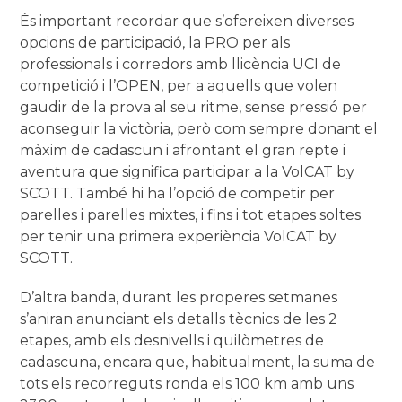
És important recordar que s’ofereixen diverses
opcions de participació, la PRO per als
professionals i corredors amb llicència UCI de
competició i l’OPEN, per a aquells que volen
gaudir de la prova al seu ritme, sense pressió per
aconseguir la victòria, però com sempre donant el
màxim de cadascun i afrontant el gran repte i
aventura que significa participar a la VolCAT by
SCOTT. També hi ha l’opció de competir per
parelles i parelles mixtes, i fins i tot etapes soltes
per tenir una primera experiència VolCAT by
SCOTT.
D’altra banda, durant les properes setmanes
s’aniran anunciant els detalls tècnics de les 2
etapes, amb els desnivells i quilòmetres de
cadascuna, encara que, habitualment, la suma de
tots els recorreguts ronda els 100 km amb uns