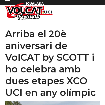
Skip
Open
Close
to
mobile
mobile
content
menu
menu
Arriba el 20è
aniversari de
VolCAT by SCOTT i
ho celebra amb
dues etapes XCO
UCI en any olímpic