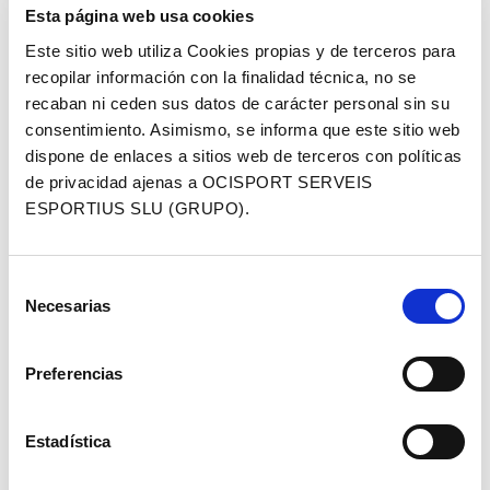
especial de la clàssica del BTT arriba el
Esta página web usa cookies
3 i 4 d’abril a Igualada
Este sitio web utiliza Cookies propias y de terceros para
Els 25 anys d’Ocisport -empresa organitzadora
recopilar información con la finalidad técnica, no se
de la VolCAT- convertiran aquestes dues
recaban ni ceden sus datos de carácter personal sin su
jornades en una…
consentimiento. Asimismo, se informa que este sitio web
dispone de enlaces a sitios web de terceros con políticas
de privacidad ajenas a OCISPORT SERVEIS
ESPORTIUS SLU (GRUPO).
Selección
Necesarias
de
consentimiento
Preferencias
Estadística
Xavier Ariza i Janika Loiv guanyen la
VolCAT by SCOTT 2025