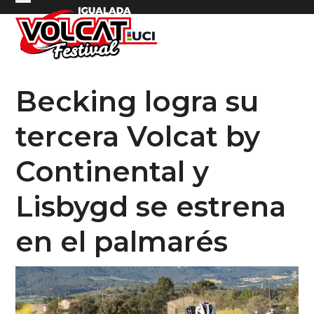
Skip
Open
Close
to
mobile
mobile
content
menu
menu
Becking logra su
tercera Volcat by
Continental y
Lisbygd se estrena
en el palmarés