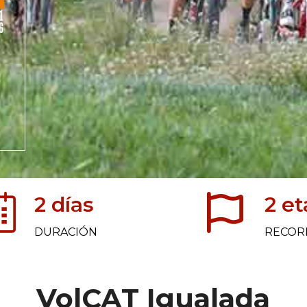
2 días
2 e
DURACIÓN
RECOR
VolCAT Igualada