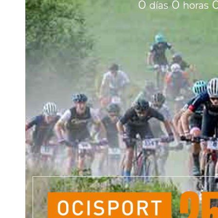
0
0
días
horas