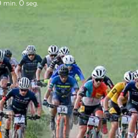
0
0
min.
seg.