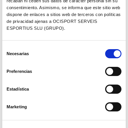
recaban ni ceden sus datos de carácter personal sin su
Recorrido:
60 km 900+
consentimiento. Asimismo, se informa que este sitio web
Puntos de avituallamiento:
dispone de enlaces a sitios web de terceros con políticas
km 11 Alt de les Malloles (cruce con Rubió)
de privacidad ajenas a OCISPORT SERVEIS
km 32 Castellar —> Desayuno
ESPORTIUS SLU (GRUPO).
Llegada:
km 60 Parque Central —> La inscripción
incluye la opción de añadir un ticket de comida
Selección
(bebida y paella) (+ 7 €)
Necesarias
de
consentimiento
Preferencias
INSCRIPCIONES
Estadística
Marketing