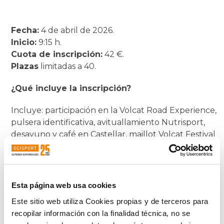
Fecha:
4 de abril de 2026.
Inicio:
9:15 h.
Cuota de inscripción:
42 €.
Plazas
limitadas a 40.
¿Qué incluye la inscripción?
Incluye: participación en la Volcat Road Experience,
pulsera identificativa, avituallamiento Nutrisport,
desayuno y café en Castellar, maillot Volcat Festival
2026, obsequio del patrocinador, vehículo de apoyo.
* Acompañados por 2 técnicos. Velocidad media de
25 km/h con opción de 2 grupos de ritmo en las
Esta página web usa cookies
subidas y reagrupación en la cima.
Este sitio web utiliza Cookies propias y de terceros para
* Se permite la participación con bicicletas eléctricas.
recopilar información con la finalidad técnica, no se