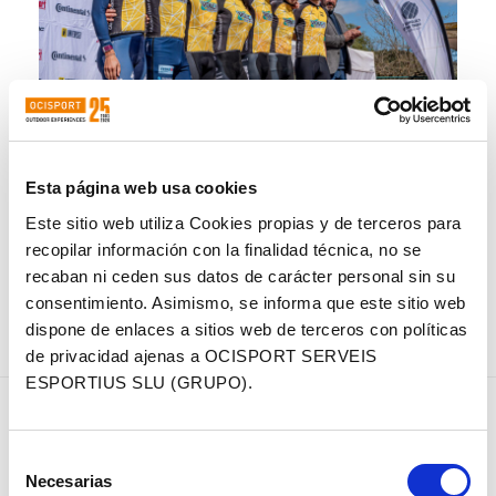
Rauchfuss y Stepanova no tienen rival y
Esta página web usa cookies
se llevan la VolCAT Costa Brava 2023
Este sitio web utiliza Cookies propias y de terceros para
Los checos dominaron los senderos y cerraron
recopilar información con la finalidad técnica, no se
la prueba por etapas con un doblete
recaban ni ceden sus datos de carácter personal sin su
incontestable…
consentimiento. Asimismo, se informa que este sitio web
dispone de enlaces a sitios web de terceros con políticas
de privacidad ajenas a OCISPORT SERVEIS
ESPORTIUS SLU (GRUPO).
ANDREAS MILTIADIS
SAMPARISI Y
GANA LA ETAPA
AMES TRIUNFAN
MARATONIANA DE LA
EN LA ETAPA
Selección
VOLCAT Y HANS
FINAL Y BECKING
Necesarias
de