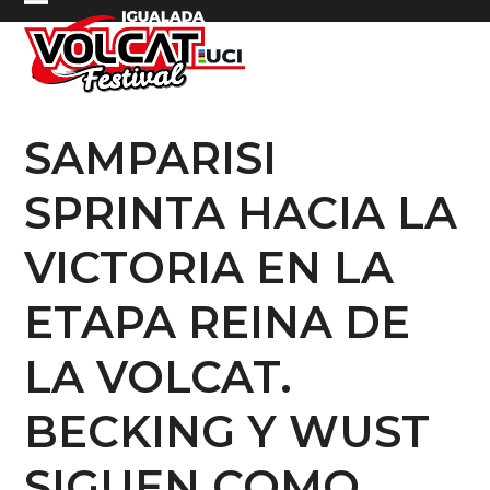
Skip
Open
Close
to
mobile
mobile
content
menu
menu
SAMPARISI
SPRINTA HACIA LA
VICTORIA EN LA
ETAPA REINA DE
LA VOLCAT.
BECKING Y WUST
SIGUEN COMO