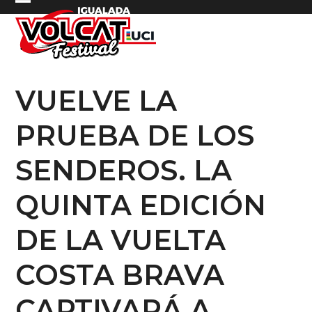
Skip
Open
Close
to
mobile
mobile
content
menu
menu
VUELVE LA
PRUEBA DE LOS
SENDEROS. LA
QUINTA EDICIÓN
DE LA VUELTA
COSTA BRAVA
CAPTIVARÁ A