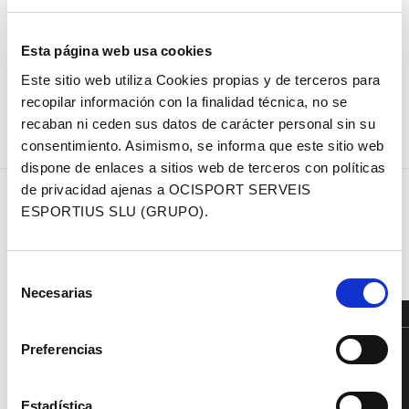
AUMENTA SU VENTAJA AL FRENTE DE
LA GENERAL
Esta página web usa cookies
Segunda etapa y segundo desenlace en el
sprint. El campeón chipriota pudo aguantar
Este sitio web utiliza Cookies propias y de terceros para
todos los…
recopilar información con la finalidad técnica, no se
recaban ni ceden sus datos de carácter personal sin su
consentimiento. Asimismo, se informa que este sitio web
dispone de enlaces a sitios web de terceros con políticas
Dominio
Los checos Rauchfuss y
de privacidad ajenas a OCISPORT SERVEIS
estadounidense
Stepanova se llevan la
ESPORTIUS SLU (GRUPO).
en la edición más
etapa inaugural de la
next
previous
internacional de
VolCAT Costa Brava con
post:
post:
VolCAT Platja
mucha autoridad.
Selección
d’Aro
Necesarias
de
consentimiento
INSTITUTIONAL SPONSOR
Preferencias
Estadística